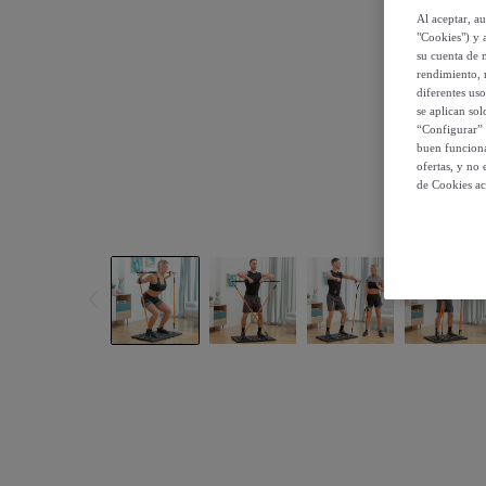
Al aceptar, a
"Cookies") y 
su cuenta de 
rendimiento, r
diferentes us
se aplican so
“Configurar” 
buen funciona
ofertas, y no
de Cookies ac