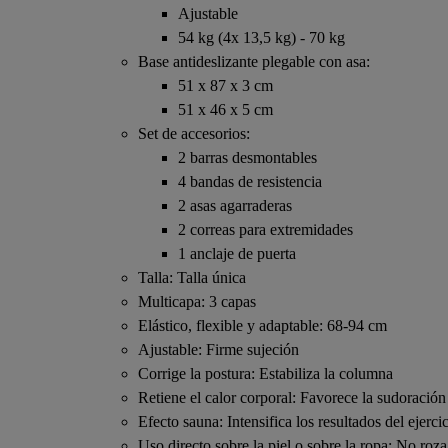
Ajustable
54 kg (4x 13,5 kg) - 70 kg
Base antideslizante plegable con asa:
51 x 87 x 3 cm
51 x 46 x 5 cm
Set de accesorios:
2 barras desmontables
4 bandas de resistencia
2 asas agarraderas
2 correas para extremidades
1 anclaje de puerta
Talla: Talla única
Multicapa: 3 capas
Elástico, flexible y adaptable: 68-94 cm
Ajustable: Firme sujeción
Corrige la postura: Estabiliza la columna
Retiene el calor corporal: Favorece la sudoración
Efecto sauna: Intensifica los resultados del ejerci
Uso directo sobre la piel o sobre la ropa: No roza 