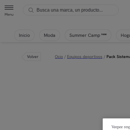
Menu
Inicio
Moda
Hoga
new
Summer Camp
Volver
Ocio
/
Equipos deportivos
/
Pack Sistema
Veepee resp