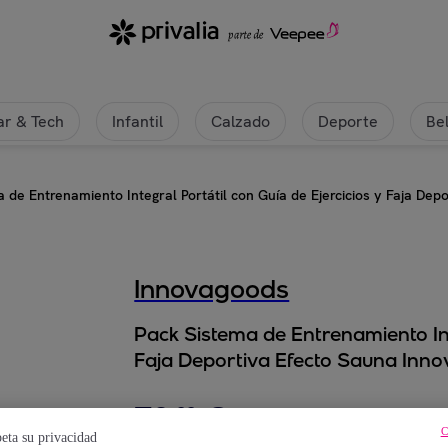
r & Tech
Infantil
Calzado
Deporte
Be
 de Entrenamiento Integral Portátil con Guía de Ejercicios y Faja De
Innovagoods
Pack Sistema de Entrenamiento Inte
Faja Deportiva Efecto Sauna Inn
72
,
€
99
C
eta su privacidad