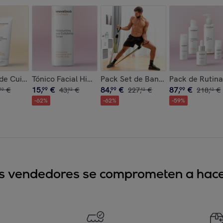
novaGoods
InnovaGoods 30 ml
de Cuidado Corporal Rice InnovaGoods
Tónico Facial Hidratante y Exfoliante Kombucha Vib
Pack Set de Bandas de Resistencia
Pack de Rutin
15
,
€
84
,
€
87
,
€
€
99
43
,
€
99
227
,
€
99
218
,
€
40
02
42
42
-
62
%
-
62
%
-
59
%
sus vendedores se comprometen a hacer