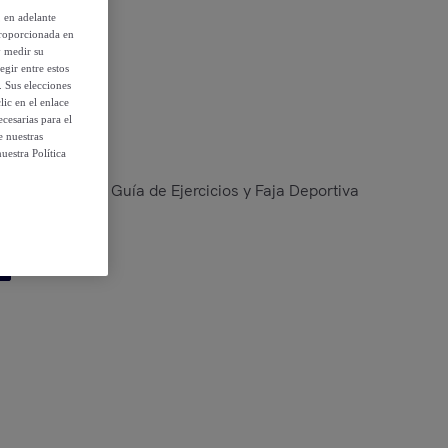
, en adelante
proporcionada en
y medir su
egir entre estos
 condiciones
. Sus elecciones
ic en el enlace
cesarias para el
e nuestras
uestra Política
al Portátil con Guía de Ejercicios y Faja Deportiva