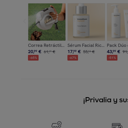
Correa Retráctil para Perros 6 en 1 Leashic In
Sérum Facial Rice Joyboost 
Pack Dúo 
20
,
€
17
,
€
43
,
€
99
61
,
€
99
55
,
€
99
91
,
17
12
-
65
%
-
67
%
-
51
%
¡Privalia y 