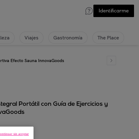
Identificarme
lleza
Viajes
Gastronomía
The Place
portiva Efecto Sauna InnovaGoods
gral Portátil con Guía de Ejercicios y
ovaGoods
ontinuar sin aceptar