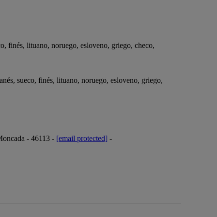
, finés, lituano, noruego, esloveno, griego, checo,
nés, sueco, finés, lituano, noruego, esloveno, griego,
 Moncada - 46113 -
[email protected]
-