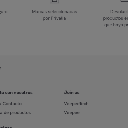
guro
Marcas seleccionadas
Devoluc
por Privalia
productos e
que haya p
n
ta con nosotros
Join us
y Contacto
VeepeeTech
da de productos
Veepee
place