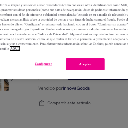
251
,
€
62
utoriza a Veepee y sus socios a usar rastreadores (como cookies u otros identificadores como SDK
-
70
%
a procesar sus datos personales (como sus datos de navegación, datos de pedidos e información 
miembro) con el fin de ofrecerle publicidad personalizada (incluida en su pantalla de televisión) 
ealizar ciertos análisis sobre la actividad de ventas y con fines de lucha contra el fraude. Puede el
Posible recogida de tu antiguo producto
ver
os haciendo clic en "Configurar" o rechazar todo haciendo clic en el botón "Continuar sin aceptar"
,
lo a este navegador y/o dispositivo. Puede cambiar sus opciones en cualquier momento haciendo cl
accesible a través del enlace "Política de Privacidad". Algunas Cookies depositadas también son ne
miento de nuestro servicio, como las que miden el tráfico o permiten la presentación adaptada d
 están sujetas a consentimiento. Para obtener más información sobre las Cookies, puede consultar n
cesible
AQUÍ.
Modelo:
Pack Sistema de Entrenamiento Integr
Efecto Sauna InnovaGoods
Configurar
Aceptar
1
Añadir a la cesta
Vendido por
InnovaGoods
Compartir este artículo