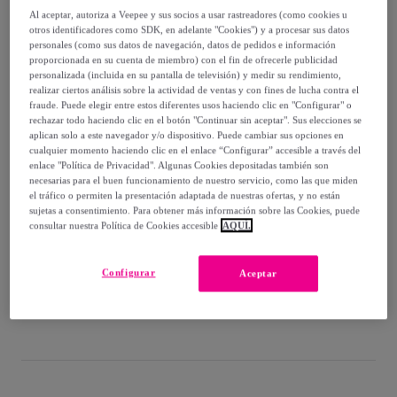
-
58
%
Al aceptar, autoriza a Veepee y sus socios a usar rastreadores (como cookies u
otros identificadores como SDK, en adelante "Cookies") y a procesar sus datos
Vendido por
ID SPORT FITNESS
personales (como sus datos de navegación, datos de pedidos e información
proporcionada en su cuenta de miembro) con el fin de ofrecerle publicidad
personalizada (incluida en su pantalla de televisión) y medir su rendimiento,
realizar ciertos análisis sobre la actividad de ventas y con fines de lucha contra el
fraude. Puede elegir entre estos diferentes usos haciendo clic en "Configurar" o
rechazar todo haciendo clic en el botón "Continuar sin aceptar". Sus elecciones se
Entrega
aplican solo a este navegador y/o dispositivo. Puede cambiar sus opciones en
cualquier momento haciendo clic en el enlace “Configurar” accesible a través del
enlace "Política de Privacidad". Algunas Cookies depositadas también son
Entrega desde
3,98 €
necesarias para el buen funcionamiento de nuestro servicio, como las que miden
el tráfico o permiten la presentación adaptada de nuestras ofertas, y no están
Gratis desde 45,45 € de compra
sujetas a consentimiento. Para obtener más información sobre las Cookies, puede
consultar nuestra Política de Cookies accesible
AQUÍ.
Entrega: Entre el
13/08
y el
16/08
Configurar
Aceptar
¿Cómo funciona?