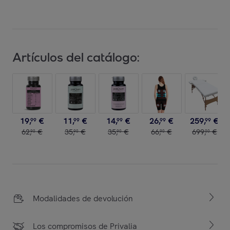
Artículos del catálogo:
19
,
€
11
,
€
14
,
€
26
,
€
259
,
€
99
99
99
99
99
62
,
€
35
,
€
35
,
€
66
,
€
699
,
€
90
90
90
90
00
Modalidades de devolución
Los compromisos de Privalia