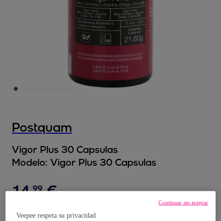
Postquam
Vigor Plus 30 Capsulas
Modelo:
Vigor Plus 30 Capsulas
14
,
€
99
Continuar sin aceptar
35
,
€
90
Veepee respeta su privacidad