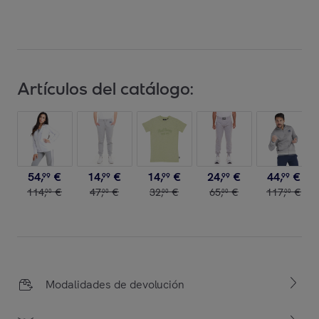
Artículos del catálogo:
54
,
€
14
,
€
14
,
€
24
,
€
44
,
€
99
99
99
99
99
114
,
€
47
,
€
32
,
€
65
,
€
117
,
€
00
00
00
00
00
Modalidades de devolución