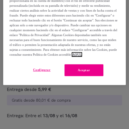
-
38
%
proporcionada en su cuenta de miembro) con el fin de ofrecerle publicidad
personalizada (incluida en su pantalla de televisión) y medir su rendimiento,
realizar ciertos análisis sobre la actividad de ventas y con fines de lucha contra el
fraude. Puede elegir entre estos diferentes usos haciendo clic en "Configurar" o
Posible recogida de tu antiguo producto
ver condiciones
,
rechazar todo haciendo clic en el botón "Continuar sin aceptar". Sus elecciones se
aplican solo a este navegador y/o dispositivo. Puede cambiar sus opciones en
cualquier momento haciendo clic en el enlace “Configurar” accesible a través del
Vendido por
Leone 1947 Apparel
enlace "Política de Privacidad". Algunas Cookies depositadas también son
necesarias para el buen funcionamiento de nuestro servicio, como las que miden
el tráfico o permiten la presentación adaptada de nuestras ofertas, y no están
Están agotándose
sujetas a consentimiento. Para obtener más información sobre las Cookies, puede
consultar nuestra Política de Cookies accesible
AQUÍ.
Configurar
Aceptar
Entrega
Entrega desde
5,99 €
Gratis desde 80,01 € de compra
Entrega: Entre el
13/08
y el
16/08