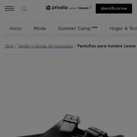
Leone 1947 Apparel - Pantuflas para hombre Leone Ischia | Privalia
Identificarme
Inicio
Moda
Hogar & Tec
new
Summer Camp
Ocio
/
Jardin y tienda de mascotas
/
Pantuflas para hombre Leone 