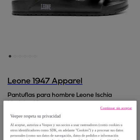
Leone 1947 Apparel
Pantuflas para hombre Leone Ischia
Modelo:
40
Continuar sin aceptar
Veepee respeta su privacidad
12
,
€
99
Al aceptar, autoriza a Veepee y sus socios a usar rastreadores (como cookies u
otros identificadores como SDK, en adelante "Cookies") y a procesar sus datos
21
,
€
00
personales (como sus datos de navegación, datos de pedidos e información