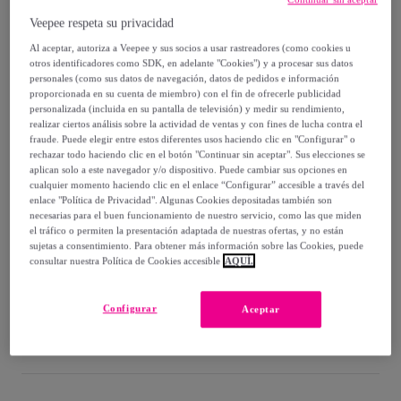
Veepee respeta su privacidad
25
,
€
00
-
30
%
Al aceptar, autoriza a Veepee y sus socios a usar rastreadores (como cookies u
otros identificadores como SDK, en adelante "Cookies") y a procesar sus datos
personales (como sus datos de navegación, datos de pedidos e información
Vendido por
T.A TOY
proporcionada en su cuenta de miembro) con el fin de ofrecerle publicidad
personalizada (incluida en su pantalla de televisión) y medir su rendimiento,
realizar ciertos análisis sobre la actividad de ventas y con fines de lucha contra el
fraude. Puede elegir entre estos diferentes usos haciendo clic en "Configurar" o
rechazar todo haciendo clic en el botón "Continuar sin aceptar". Sus elecciones se
aplican solo a este navegador y/o dispositivo. Puede cambiar sus opciones en
Entrega
cualquier momento haciendo clic en el enlace “Configurar” accesible a través del
enlace "Política de Privacidad". Algunas Cookies depositadas también son
Envío gratis
necesarias para el buen funcionamiento de nuestro servicio, como las que miden
el tráfico o permiten la presentación adaptada de nuestras ofertas, y no están
sujetas a consentimiento. Para obtener más información sobre las Cookies, puede
Entrega: Entre el
24/08
y el
27/08
consultar nuestra Política de Cookies accesible
AQUÍ.
Configurar
¿Cómo funciona?
Aceptar