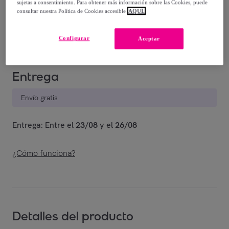
-
30
%
sujetas a consentimiento. Para obtener más información sobre las Cookies, puede
consultar nuestra Política de Cookies accesible
AQUÍ.
Vendido por
T.A TOY
Configurar
Aceptar
Entrega
Envío gratis
Entrega: Entre el
23/08
y el
26/08
¿Cómo funciona?
Detalles del producto