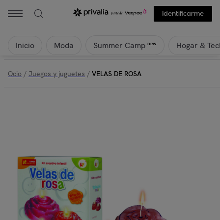
Identificarme
Inicio
Moda
Hogar & Tec
new
Summer Camp
Ocio
/
Juegos y juguetes
/
VELAS DE ROSA