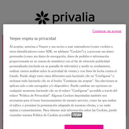
Continuar sin aceptar
Veepee respeta su privacidad
Al aceptar, autoriza a Veepee y sus socios a usar rastreadores (como cookies u
otros identificadores como SDK, en adelante "Cookies") y a procesar sus datos
personales (como sus datos de navegación, datos de pedidos e información
proporcionada en su cuenta de miembro) con el fin de ofrecerle publicidad
personalizada (incluida en su pantalla de televisión) y medir su rendimiento,
realizar ciertos análisis sobre la actividad de ventas y con fines de lucha contra el
fraude. Puede elegir entre estos diferentes usos haciendo clic en "Configurar" o
rechazar todo haciendo clic en el botón "Continuar sin aceptar". Sus elecciones se
aplican solo a este navegador y/o dispositivo. Puede cambiar sus opciones en
cualquier momento haciendo clic en el enlace “Configurar” accesible a través del
enlace "Política de Privacidad". Algunas Cookies depositadas también son
necesarias para el buen funcionamiento de nuestro servicio, como las que miden
el tráfico o permiten la presentación adaptada de nuestras ofertas, y no están
sujetas a consentimiento. Para obtener más información sobre las Cookies, puede
consultar nuestra Política de Cookies accesible
AQUÍ.