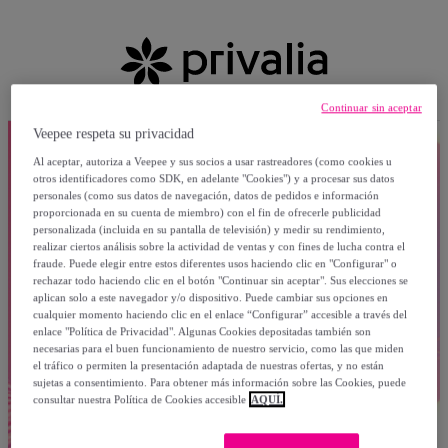
Continuar sin aceptar
Veepee respeta su privacidad
Al aceptar, autoriza a Veepee y sus socios a usar rastreadores (como cookies u
otros identificadores como SDK, en adelante "Cookies") y a procesar sus datos
personales (como sus datos de navegación, datos de pedidos e información
proporcionada en su cuenta de miembro) con el fin de ofrecerle publicidad
personalizada (incluida en su pantalla de televisión) y medir su rendimiento,
realizar ciertos análisis sobre la actividad de ventas y con fines de lucha contra el
fraude. Puede elegir entre estos diferentes usos haciendo clic en "Configurar" o
rechazar todo haciendo clic en el botón "Continuar sin aceptar". Sus elecciones se
aplican solo a este navegador y/o dispositivo. Puede cambiar sus opciones en
cualquier momento haciendo clic en el enlace “Configurar” accesible a través del
enlace "Política de Privacidad". Algunas Cookies depositadas también son
necesarias para el buen funcionamiento de nuestro servicio, como las que miden
el tráfico o permiten la presentación adaptada de nuestras ofertas, y no están
sujetas a consentimiento. Para obtener más información sobre las Cookies, puede
consultar nuestra Política de Cookies accesible
AQUÍ.