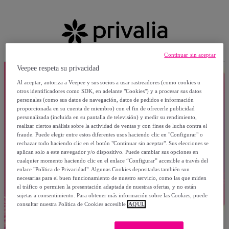
Continuar sin aceptar
Veepee respeta su privacidad
Al aceptar, autoriza a Veepee y sus socios a usar rastreadores (como cookies u
otros identificadores como SDK, en adelante "Cookies") y a procesar sus datos
personales (como sus datos de navegación, datos de pedidos e información
proporcionada en su cuenta de miembro) con el fin de ofrecerle publicidad
personalizada (incluida en su pantalla de televisión) y medir su rendimiento,
realizar ciertos análisis sobre la actividad de ventas y con fines de lucha contra el
fraude. Puede elegir entre estos diferentes usos haciendo clic en "Configurar" o
rechazar todo haciendo clic en el botón "Continuar sin aceptar". Sus elecciones se
aplican solo a este navegador y/o dispositivo. Puede cambiar sus opciones en
cualquier momento haciendo clic en el enlace “Configurar” accesible a través del
enlace "Política de Privacidad". Algunas Cookies depositadas también son
necesarias para el buen funcionamiento de nuestro servicio, como las que miden
el tráfico o permiten la presentación adaptada de nuestras ofertas, y no están
sujetas a consentimiento. Para obtener más información sobre las Cookies, puede
consultar nuestra Política de Cookies accesible
AQUÍ.