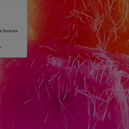
e buscas.
.