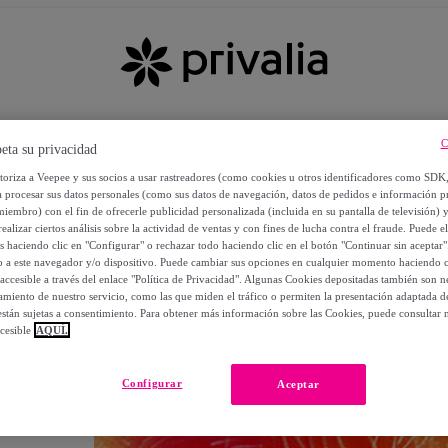
C
eta su privacidad
utoriza a Veepee y sus socios a usar rastreadores (como cookies u otros identificadores como SDK
a procesar sus datos personales (como sus datos de navegación, datos de pedidos e información 
miembro) con el fin de ofrecerle publicidad personalizada (incluida en su pantalla de televisión) 
ealizar ciertos análisis sobre la actividad de ventas y con fines de lucha contra el fraude. Puede el
os haciendo clic en "Configurar" o rechazar todo haciendo clic en el botón "Continuar sin aceptar"
lo a este navegador y/o dispositivo. Puede cambiar sus opciones en cualquier momento haciendo cl
accesible a través del enlace "Política de Privacidad". Algunas Cookies depositadas también son ne
miento de nuestro servicio, como las que miden el tráfico o permiten la presentación adaptada d
 están sujetas a consentimiento. Para obtener más información sobre las Cookies, puede consultar n
cesible
AQUÍ.
OS
Configurar
Aceptar
 POR