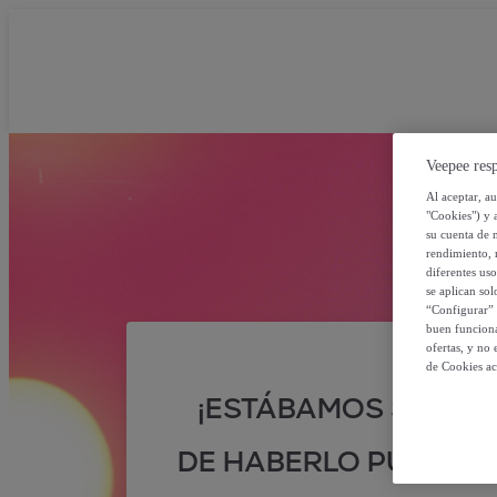
Veepee resp
Al aceptar, a
"Cookies") y 
su cuenta de 
rendimiento, r
diferentes us
se aplican so
“Configurar” 
buen funciona
ofertas, y no
de Cookies ac
¡ESTÁBAMOS SEGUR
DE HABERLO PUESTO