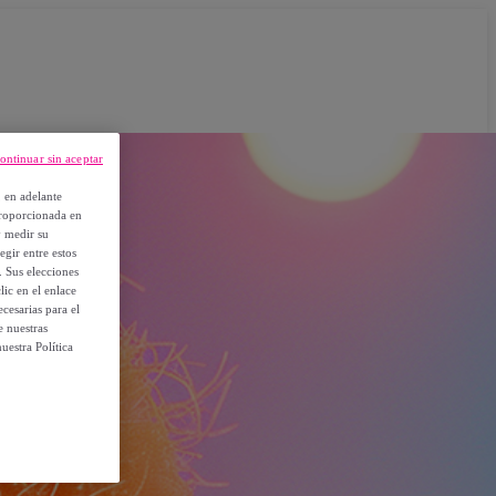
ontinuar sin aceptar
, en adelante
proporcionada en
y medir su
egir entre estos
. Sus elecciones
ic en el enlace
cesarias para el
e nuestras
uestra Política