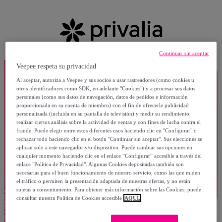
Continuar sin aceptar
Veepee respeta su privacidad
Al aceptar, autoriza a Veepee y sus socios a usar rastreadores (como cookies u
otros identificadores como SDK, en adelante "Cookies") y a procesar sus datos
personales (como sus datos de navegación, datos de pedidos e información
proporcionada en su cuenta de miembro) con el fin de ofrecerle publicidad
personalizada (incluida en su pantalla de televisión) y medir su rendimiento,
realizar ciertos análisis sobre la actividad de ventas y con fines de lucha contra el
fraude. Puede elegir entre estos diferentes usos haciendo clic en "Configurar" o
rechazar todo haciendo clic en el botón "Continuar sin aceptar". Sus elecciones se
aplican solo a este navegador y/o dispositivo. Puede cambiar sus opciones en
cualquier momento haciendo clic en el enlace “Configurar” accesible a través del
enlace "Política de Privacidad". Algunas Cookies depositadas también son
necesarias para el buen funcionamiento de nuestro servicio, como las que miden
el tráfico o permiten la presentación adaptada de nuestras ofertas, y no están
sujetas a consentimiento. Para obtener más información sobre las Cookies, puede
consultar nuestra Política de Cookies accesible
AQUÍ.