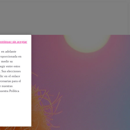
ontinuar sin aceptar
, en adelante
proporcionada en
y medir su
egir entre estos
. Sus elecciones
ic en el enlace
cesarias para el
e nuestras
uestra Política