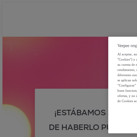
Veepee resp
Al aceptar, a
"Cookies") y 
su cuenta de 
rendimiento, r
diferentes us
se aplican so
“Configurar” 
buen funciona
ofertas, y no
de Cookies ac
¡ESTÁBAMOS SEGUR
DE HABERLO PUESTO