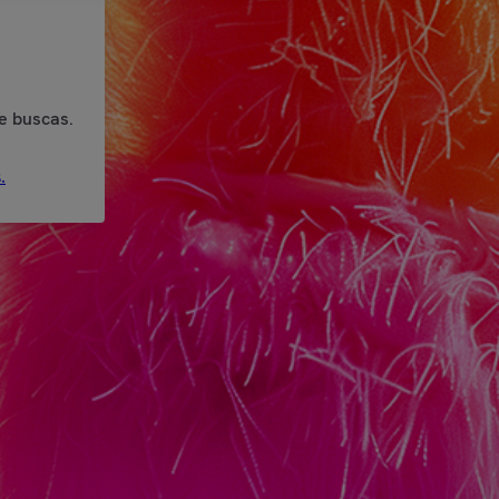
e buscas.
.