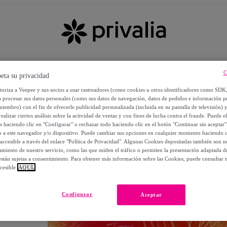
C
eta su privacidad
utoriza a Veepee y sus socios a usar rastreadores (como cookies u otros identificadores como SDK
a procesar sus datos personales (como sus datos de navegación, datos de pedidos e información 
miembro) con el fin de ofrecerle publicidad personalizada (incluida en su pantalla de televisión) 
ealizar ciertos análisis sobre la actividad de ventas y con fines de lucha contra el fraude. Puede el
os haciendo clic en "Configurar" o rechazar todo haciendo clic en el botón "Continuar sin aceptar"
lo a este navegador y/o dispositivo. Puede cambiar sus opciones en cualquier momento haciendo cl
accesible a través del enlace "Política de Privacidad". Algunas Cookies depositadas también son ne
miento de nuestro servicio, como las que miden el tráfico o permiten la presentación adaptada d
 están sujetas a consentimiento. Para obtener más información sobre las Cookies, puede consultar n
cesible
AQUÍ.
OS
Configurar
Aceptar
 POR