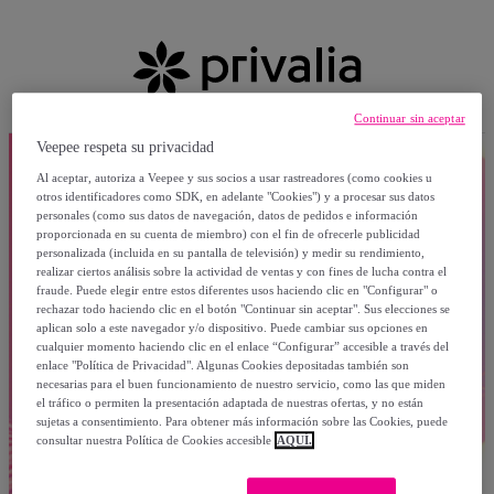
Continuar sin aceptar
Veepee respeta su privacidad
Al aceptar, autoriza a Veepee y sus socios a usar rastreadores (como cookies u
otros identificadores como SDK, en adelante "Cookies") y a procesar sus datos
personales (como sus datos de navegación, datos de pedidos e información
proporcionada en su cuenta de miembro) con el fin de ofrecerle publicidad
personalizada (incluida en su pantalla de televisión) y medir su rendimiento,
realizar ciertos análisis sobre la actividad de ventas y con fines de lucha contra el
fraude. Puede elegir entre estos diferentes usos haciendo clic en "Configurar" o
rechazar todo haciendo clic en el botón "Continuar sin aceptar". Sus elecciones se
aplican solo a este navegador y/o dispositivo. Puede cambiar sus opciones en
cualquier momento haciendo clic en el enlace “Configurar” accesible a través del
enlace "Política de Privacidad". Algunas Cookies depositadas también son
necesarias para el buen funcionamiento de nuestro servicio, como las que miden
el tráfico o permiten la presentación adaptada de nuestras ofertas, y no están
sujetas a consentimiento. Para obtener más información sobre las Cookies, puede
consultar nuestra Política de Cookies accesible
AQUÍ.