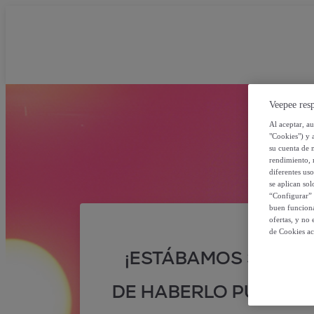
Veepee resp
Al aceptar, a
"Cookies") y 
su cuenta de 
rendimiento, r
diferentes us
se aplican so
“Configurar” 
buen funciona
ofertas, y no
de Cookies ac
¡ESTÁBAMOS SEGUR
DE HABERLO PUESTO