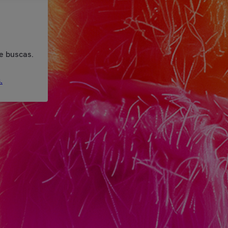
e buscas.
.