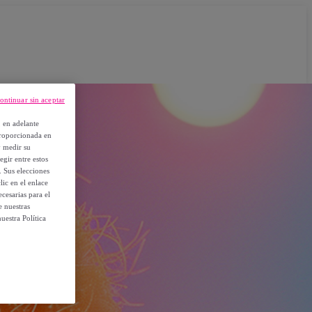
ontinuar sin aceptar
, en adelante
proporcionada en
y medir su
egir entre estos
. Sus elecciones
ic en el enlace
cesarias para el
e nuestras
uestra Política