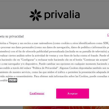
C
eta su privacidad
utoriza a Veepee y sus socios a usar rastreadores (como cookies u otros identificadores como SDK
a procesar sus datos personales (como sus datos de navegación, datos de pedidos e información 
miembro) con el fin de ofrecerle publicidad personalizada (incluida en su pantalla de televisión) 
ealizar ciertos análisis sobre la actividad de ventas y con fines de lucha contra el fraude. Puede el
os haciendo clic en "Configurar" o rechazar todo haciendo clic en el botón "Continuar sin aceptar"
lo a este navegador y/o dispositivo. Puede cambiar sus opciones en cualquier momento haciendo cl
accesible a través del enlace "Política de Privacidad". Algunas Cookies depositadas también son ne
miento de nuestro servicio, como las que miden el tráfico o permiten la presentación adaptada d
 están sujetas a consentimiento. Para obtener más información sobre las Cookies, puede consultar n
cesible
AQUÍ.
OS
Configurar
Aceptar
 POR