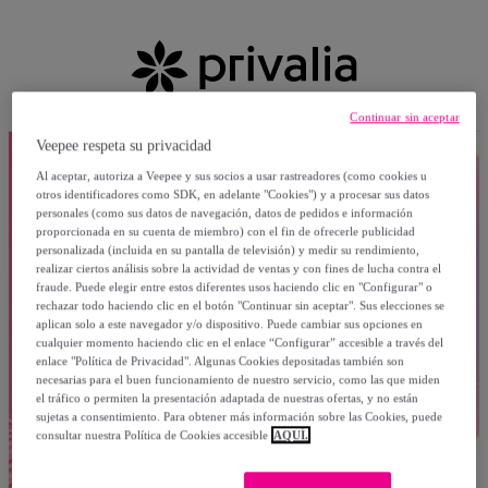
Continuar sin aceptar
Veepee respeta su privacidad
Al aceptar, autoriza a Veepee y sus socios a usar rastreadores (como cookies u
otros identificadores como SDK, en adelante "Cookies") y a procesar sus datos
personales (como sus datos de navegación, datos de pedidos e información
proporcionada en su cuenta de miembro) con el fin de ofrecerle publicidad
personalizada (incluida en su pantalla de televisión) y medir su rendimiento,
realizar ciertos análisis sobre la actividad de ventas y con fines de lucha contra el
fraude. Puede elegir entre estos diferentes usos haciendo clic en "Configurar" o
rechazar todo haciendo clic en el botón "Continuar sin aceptar". Sus elecciones se
aplican solo a este navegador y/o dispositivo. Puede cambiar sus opciones en
cualquier momento haciendo clic en el enlace “Configurar” accesible a través del
enlace "Política de Privacidad". Algunas Cookies depositadas también son
necesarias para el buen funcionamiento de nuestro servicio, como las que miden
el tráfico o permiten la presentación adaptada de nuestras ofertas, y no están
sujetas a consentimiento. Para obtener más información sobre las Cookies, puede
consultar nuestra Política de Cookies accesible
AQUÍ.