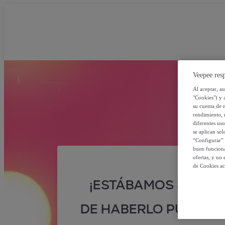
Veepee resp
Al aceptar, a
"Cookies") y 
su cuenta de 
rendimiento, r
diferentes us
se aplican so
“Configurar” 
buen funciona
ofertas, y no
de Cookies ac
¡ESTÁBAMOS SEGUR
DE HABERLO PUESTO