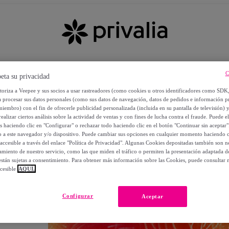
C
eta su privacidad
utoriza a Veepee y sus socios a usar rastreadores (como cookies u otros identificadores como SDK
a procesar sus datos personales (como sus datos de navegación, datos de pedidos e información 
miembro) con el fin de ofrecerle publicidad personalizada (incluida en su pantalla de televisión) 
ealizar ciertos análisis sobre la actividad de ventas y con fines de lucha contra el fraude. Puede el
os haciendo clic en "Configurar" o rechazar todo haciendo clic en el botón "Continuar sin aceptar"
lo a este navegador y/o dispositivo. Puede cambiar sus opciones en cualquier momento haciendo cl
accesible a través del enlace "Política de Privacidad". Algunas Cookies depositadas también son ne
miento de nuestro servicio, como las que miden el tráfico o permiten la presentación adaptada d
 están sujetas a consentimiento. Para obtener más información sobre las Cookies, puede consultar n
cesible
AQUÍ.
OS
Configurar
Aceptar
 POR