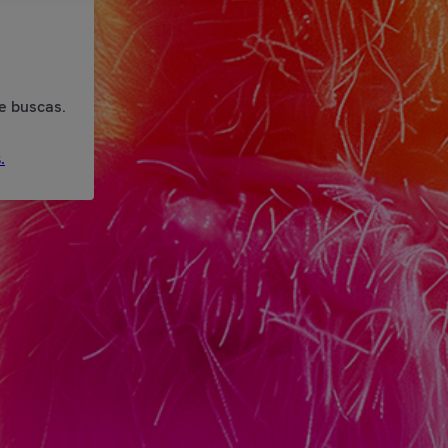
e buscas.
.