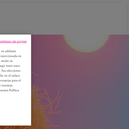
ontinuar sin aceptar
, en adelante
proporcionada en
y medir su
egir entre estos
. Sus elecciones
ic en el enlace
cesarias para el
e nuestras
uestra Política