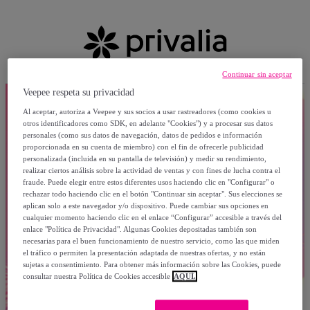
Continuar sin aceptar
Veepee respeta su privacidad
Al aceptar, autoriza a Veepee y sus socios a usar rastreadores (como cookies u
otros identificadores como SDK, en adelante "Cookies") y a procesar sus datos
personales (como sus datos de navegación, datos de pedidos e información
proporcionada en su cuenta de miembro) con el fin de ofrecerle publicidad
personalizada (incluida en su pantalla de televisión) y medir su rendimiento,
realizar ciertos análisis sobre la actividad de ventas y con fines de lucha contra el
fraude. Puede elegir entre estos diferentes usos haciendo clic en "Configurar" o
rechazar todo haciendo clic en el botón "Continuar sin aceptar". Sus elecciones se
aplican solo a este navegador y/o dispositivo. Puede cambiar sus opciones en
cualquier momento haciendo clic en el enlace “Configurar” accesible a través del
enlace "Política de Privacidad". Algunas Cookies depositadas también son
necesarias para el buen funcionamiento de nuestro servicio, como las que miden
el tráfico o permiten la presentación adaptada de nuestras ofertas, y no están
sujetas a consentimiento. Para obtener más información sobre las Cookies, puede
consultar nuestra Política de Cookies accesible
AQUÍ.