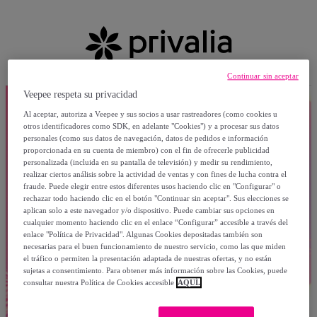
Continuar sin aceptar
Veepee respeta su privacidad
Al aceptar, autoriza a Veepee y sus socios a usar rastreadores (como cookies u
otros identificadores como SDK, en adelante "Cookies") y a procesar sus datos
personales (como sus datos de navegación, datos de pedidos e información
proporcionada en su cuenta de miembro) con el fin de ofrecerle publicidad
personalizada (incluida en su pantalla de televisión) y medir su rendimiento,
realizar ciertos análisis sobre la actividad de ventas y con fines de lucha contra el
fraude. Puede elegir entre estos diferentes usos haciendo clic en "Configurar" o
rechazar todo haciendo clic en el botón "Continuar sin aceptar". Sus elecciones se
aplican solo a este navegador y/o dispositivo. Puede cambiar sus opciones en
cualquier momento haciendo clic en el enlace “Configurar” accesible a través del
enlace "Política de Privacidad". Algunas Cookies depositadas también son
necesarias para el buen funcionamiento de nuestro servicio, como las que miden
el tráfico o permiten la presentación adaptada de nuestras ofertas, y no están
sujetas a consentimiento. Para obtener más información sobre las Cookies, puede
consultar nuestra Política de Cookies accesible
AQUÍ.