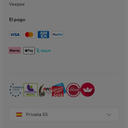
Veepee
El pago
Privalia ES