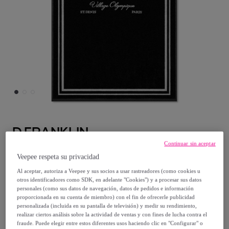
D.FRANKLIN
Continuar sin aceptar
Toalla Old Money Jacquard Velour Beach
Veepee respeta su privacidad
Towel Negro / Blanco D.Franklin
Al aceptar, autoriza a Veepee y sus socios a usar rastreadores (como cookies u
Modelo:
BLAC
otros identificadores como SDK, en adelante "Cookies") y a procesar sus datos
personales (como sus datos de navegación, datos de pedidos e información
proporcionada en su cuenta de miembro) con el fin de ofrecerle publicidad
25
,
€
99
personalizada (incluida en su pantalla de televisión) y medir su rendimiento,
realizar ciertos análisis sobre la actividad de ventas y con fines de lucha contra el
fraude. Puede elegir entre estos diferentes usos haciendo clic en "Configurar" o