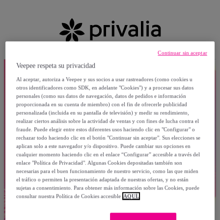
Continuar sin aceptar
Veepee respeta su privacidad
Al aceptar, autoriza a Veepee y sus socios a usar rastreadores (como cookies u
otros identificadores como SDK, en adelante "Cookies") y a procesar sus datos
personales (como sus datos de navegación, datos de pedidos e información
proporcionada en su cuenta de miembro) con el fin de ofrecerle publicidad
personalizada (incluida en su pantalla de televisión) y medir su rendimiento,
realizar ciertos análisis sobre la actividad de ventas y con fines de lucha contra el
fraude. Puede elegir entre estos diferentes usos haciendo clic en "Configurar" o
rechazar todo haciendo clic en el botón "Continuar sin aceptar". Sus elecciones se
aplican solo a este navegador y/o dispositivo. Puede cambiar sus opciones en
cualquier momento haciendo clic en el enlace “Configurar” accesible a través del
enlace "Política de Privacidad". Algunas Cookies depositadas también son
necesarias para el buen funcionamiento de nuestro servicio, como las que miden
el tráfico o permiten la presentación adaptada de nuestras ofertas, y no están
sujetas a consentimiento. Para obtener más información sobre las Cookies, puede
consultar nuestra Política de Cookies accesible
AQUÍ.