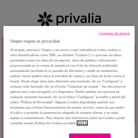
Continuar sin aceptar
Veepee respeta su privacidad
Al aceptar, autoriza a Veepee y sus socios a usar rastreadores (como cookies u
otros identificadores como SDK, en adelante "Cookies") y a procesar sus datos
personales (como sus datos de navegación, datos de pedidos e información
proporcionada en su cuenta de miembro) con el fin de ofrecerle publicidad
personalizada (incluida en su pantalla de televisión) y medir su rendimiento,
realizar ciertos análisis sobre la actividad de ventas y con fines de lucha contra el
fraude. Puede elegir entre estos diferentes usos haciendo clic en "Configurar" o
rechazar todo haciendo clic en el botón "Continuar sin aceptar". Sus elecciones se
aplican solo a este navegador y/o dispositivo. Puede cambiar sus opciones en
cualquier momento haciendo clic en el enlace “Configurar” accesible a través del
enlace "Política de Privacidad". Algunas Cookies depositadas también son
necesarias para el buen funcionamiento de nuestro servicio, como las que miden
el tráfico o permiten la presentación adaptada de nuestras ofertas, y no están
sujetas a consentimiento. Para obtener más información sobre las Cookies, puede
consultar nuestra Política de Cookies accesible
AQUÍ.