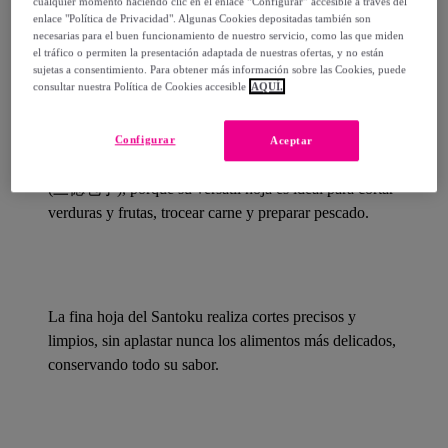
cualquier momento haciendo clic en el enlace “Configurar” accesible a través del
enlace "Política de Privacidad". Algunas Cookies depositadas también son
necesarias para el buen funcionamiento de nuestro servicio, como las que miden
el tráfico o permiten la presentación adaptada de nuestras ofertas, y no están
Detalles del producto
sujetas a consentimiento. Para obtener más información sobre las Cookies, puede
consultar nuestra Política de Cookies accesible
AQUÍ.
Configurar
Aceptar
El nombre
Santoku
significa en japonés ''tres virtudes''
(三徳包丁), porque su versátil hoja es ideal para cortar
verduras y frutas, trocear carne y preparar pescado.
La fina hoja del Santoku realiza cortes precisos y
limpios, sin aplastar nunca los alimentos más delicados,
conservando todo su sabor.