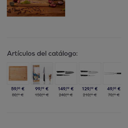
Artículos del catálogo:
59
,
€
99
,
€
149
,
€
129
,
€
49
,
€
00
99
99
99
00
80
,
€
150
,
€
240
,
€
210
,
€
70
,
€
00
00
00
00
00