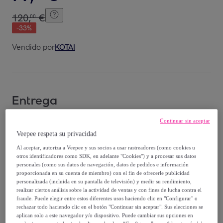
120
,
€
00
-
33
%
Vendido por
KOTAI
Entrega
Entrega desde
4,94 €
Continuar sin aceptar
Veepee respeta su privacidad
Gratis desde 100,01 € de compra
Al aceptar, autoriza a Veepee y sus socios a usar rastreadores (como cookies u
otros identificadores como SDK, en adelante "Cookies") y a procesar sus datos
personales (como sus datos de navegación, datos de pedidos e información
Entrega: Entre el
11/08
y el
14/08
proporcionada en su cuenta de miembro) con el fin de ofrecerle publicidad
personalizada (incluida en su pantalla de televisión) y medir su rendimiento,
realizar ciertos análisis sobre la actividad de ventas y con fines de lucha contra el
¿Cómo funciona?
fraude. Puede elegir entre estos diferentes usos haciendo clic en "Configurar" o
rechazar todo haciendo clic en el botón "Continuar sin aceptar". Sus elecciones se
aplican solo a este navegador y/o dispositivo. Puede cambiar sus opciones en