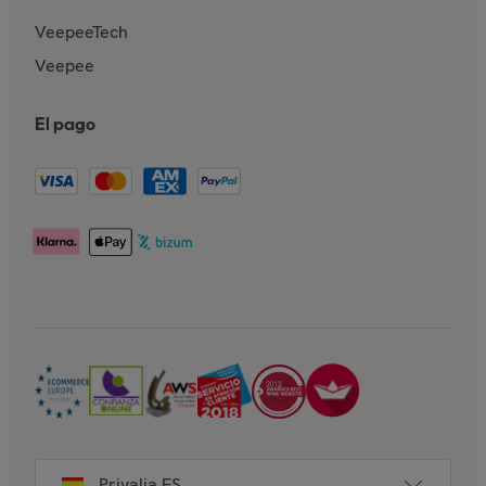
VeepeeTech
Veepee
El pago
Privalia ES