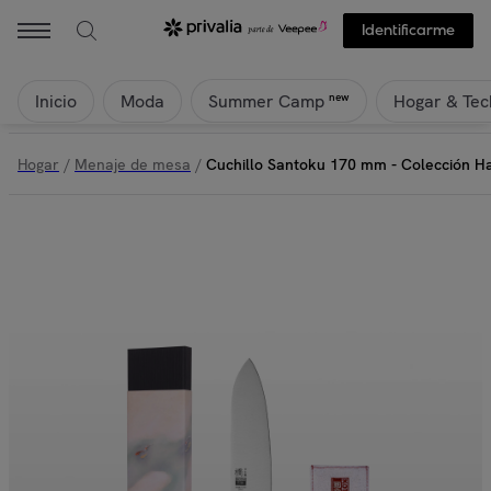
Identificarme
Inicio
Moda
Hogar & Tec
new
Summer Camp
Hogar
/
Menaje de mesa
/
Cuchillo Santoku 170 mm - Colección Ha