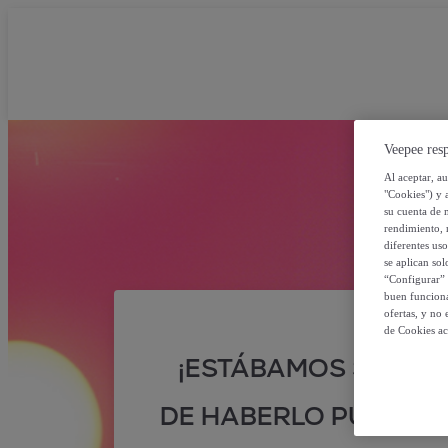
Veepee resp
Al aceptar, a
"Cookies") y 
su cuenta de 
rendimiento, r
diferentes us
se aplican so
“Configurar” 
buen funciona
ofertas, y no
de Cookies ac
¡ESTÁBAMOS SEGUR
DE HABERLO PUESTO