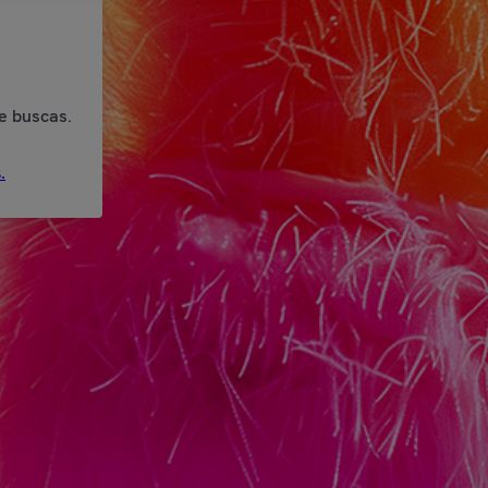
e buscas.
.