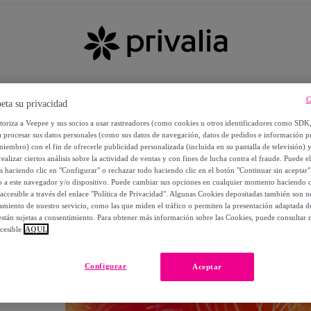
C
eta su privacidad
utoriza a Veepee y sus socios a usar rastreadores (como cookies u otros identificadores como SDK
a procesar sus datos personales (como sus datos de navegación, datos de pedidos e información 
miembro) con el fin de ofrecerle publicidad personalizada (incluida en su pantalla de televisión) 
ealizar ciertos análisis sobre la actividad de ventas y con fines de lucha contra el fraude. Puede el
os haciendo clic en "Configurar" o rechazar todo haciendo clic en el botón "Continuar sin aceptar"
lo a este navegador y/o dispositivo. Puede cambiar sus opciones en cualquier momento haciendo cl
accesible a través del enlace "Política de Privacidad". Algunas Cookies depositadas también son ne
miento de nuestro servicio, como las que miden el tráfico o permiten la presentación adaptada d
 están sujetas a consentimiento. Para obtener más información sobre las Cookies, puede consultar n
cesible
AQUÍ.
OS
Configurar
Aceptar
 POR