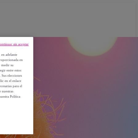
ontinuar sin aceptar
, en adelante
proporcionada en
y medir su
egir entre estos
. Sus elecciones
ic en el enlace
cesarias para el
e nuestras
uestra Política