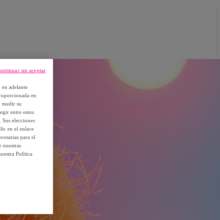
ontinuar sin aceptar
, en adelante
proporcionada en
y medir su
egir entre estos
. Sus elecciones
ic en el enlace
cesarias para el
e nuestras
uestra Política