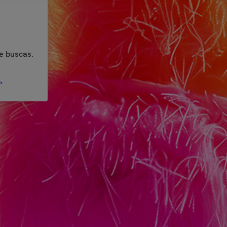
e buscas.
.