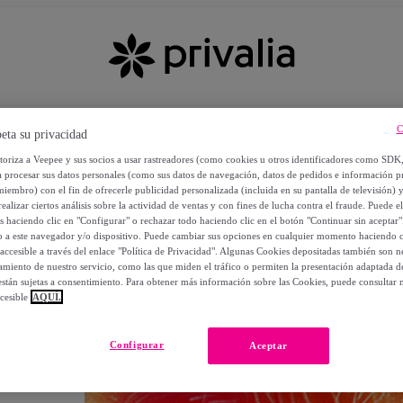
C
eta su privacidad
utoriza a Veepee y sus socios a usar rastreadores (como cookies u otros identificadores como SDK
a procesar sus datos personales (como sus datos de navegación, datos de pedidos e información 
miembro) con el fin de ofrecerle publicidad personalizada (incluida en su pantalla de televisión) 
ealizar ciertos análisis sobre la actividad de ventas y con fines de lucha contra el fraude. Puede el
os haciendo clic en "Configurar" o rechazar todo haciendo clic en el botón "Continuar sin aceptar"
lo a este navegador y/o dispositivo. Puede cambiar sus opciones en cualquier momento haciendo cl
accesible a través del enlace "Política de Privacidad". Algunas Cookies depositadas también son ne
miento de nuestro servicio, como las que miden el tráfico o permiten la presentación adaptada d
 están sujetas a consentimiento. Para obtener más información sobre las Cookies, puede consultar n
cesible
AQUÍ.
OS
Configurar
Aceptar
 POR