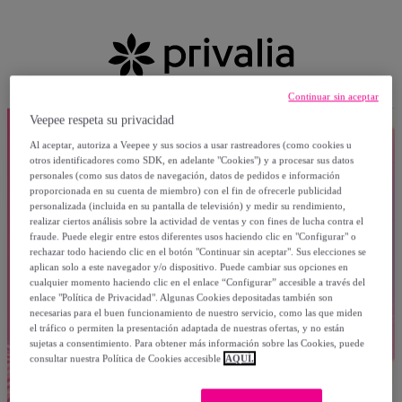
Continuar sin aceptar
Veepee respeta su privacidad
Al aceptar, autoriza a Veepee y sus socios a usar rastreadores (como cookies u
otros identificadores como SDK, en adelante "Cookies") y a procesar sus datos
personales (como sus datos de navegación, datos de pedidos e información
proporcionada en su cuenta de miembro) con el fin de ofrecerle publicidad
personalizada (incluida en su pantalla de televisión) y medir su rendimiento,
realizar ciertos análisis sobre la actividad de ventas y con fines de lucha contra el
fraude. Puede elegir entre estos diferentes usos haciendo clic en "Configurar" o
rechazar todo haciendo clic en el botón "Continuar sin aceptar". Sus elecciones se
aplican solo a este navegador y/o dispositivo. Puede cambiar sus opciones en
cualquier momento haciendo clic en el enlace “Configurar” accesible a través del
enlace "Política de Privacidad". Algunas Cookies depositadas también son
necesarias para el buen funcionamiento de nuestro servicio, como las que miden
el tráfico o permiten la presentación adaptada de nuestras ofertas, y no están
sujetas a consentimiento. Para obtener más información sobre las Cookies, puede
consultar nuestra Política de Cookies accesible
AQUÍ.